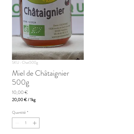
SKU : Chat500g
Miel de Châtaignier
500g
Prix
10,00 €
20,00 €
/
1kg
20,00 €
pour
Quantité
*
1
Kilogramme